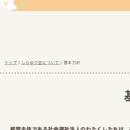
現
トップ
/
しらゆり会について
/
基本方針
在
の
位
置：
経営主体である社会福祉法人のわたくしたちは、