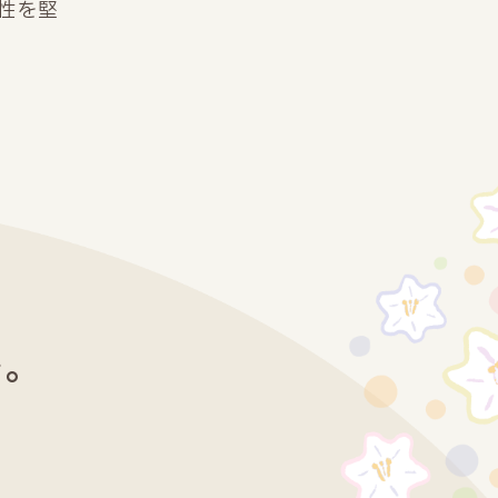
性を堅
を。