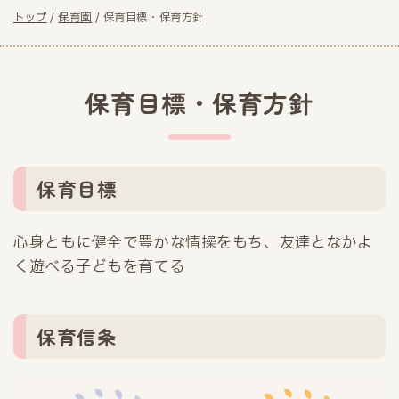
現
トップ
/
保育園
/
保育目標・保育方針
在
の
位
保育目標・保育方針
置：
保育目標
心身ともに健全で豊かな情操をもち、友達となかよ
く遊べる子どもを育てる
保育信条