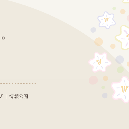
を。
プ
情報公開