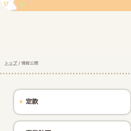
現
トップ
/
情報公開
在
の
位
置：
定款