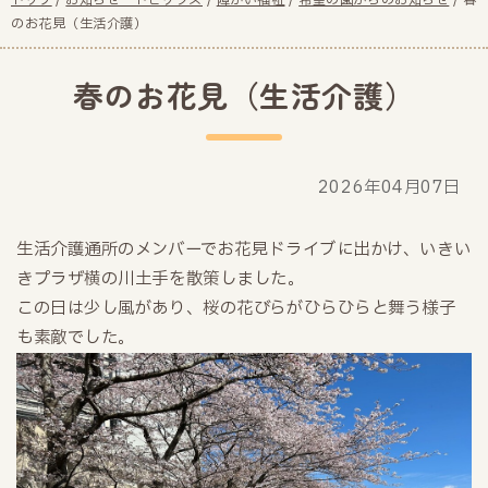
現
トップ
/
お知らせ・トピックス
/
障がい福祉
/
希望の園からのお知らせ
/
春
在
のお花見（生活介護）
の
位
春のお花見（生活介護）
置：
2026年04月07日
生活介護通所のメンバーでお花見ドライブに出かけ、いきい
きプラザ横の川土手を散策しました。
この日は少し風があり、桜の花びらがひらひらと舞う様子
も素敵でした。