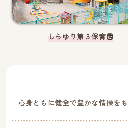
しらゆり第３保育園
心身ともに健全で豊かな情操を