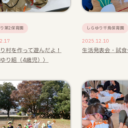
り第2保育園
しらゆり千鳥保育園
2.17
2025.12.10
り村を作って遊んだよ！
生活発表会・試食
ゆり組（4歳児）〉