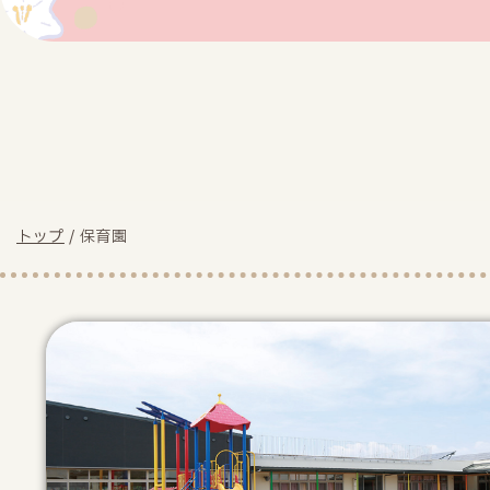
現
トップ
/
保育園
在
の
位
置：