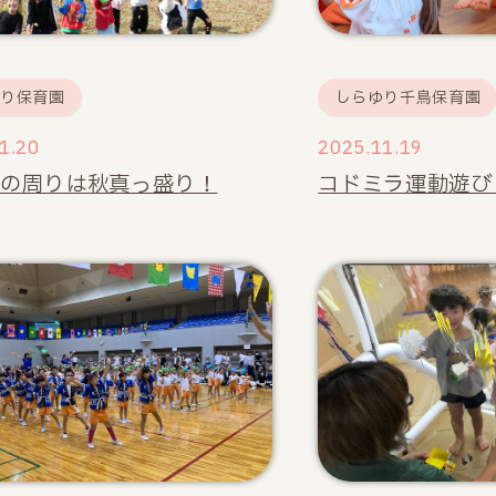
ゆり保育園
しらゆり千鳥保育園
1.20
2025.11.19
園の周りは秋真っ盛り！
コドミラ運動遊び