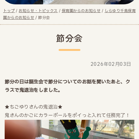
現
トップ
/
お知らせ・トピックス
/
保育園からのお知らせ
/
しらゆり千鳥保育
在
園からのお知らせ
/
節分会
の
位
節分会
置：
2026年02月03日
節分の日は誕生会で節分についてのお話を聞いたあと、ク
ラスで鬼退治をしました。
★ちごゆりさんの鬼退治★
鬼さんのかごにカラーボールをポイっと入れて任務完了！