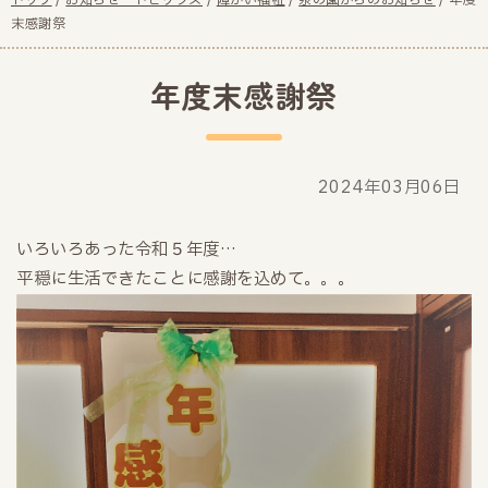
現
トップ
/
お知らせ・トピックス
/
障がい福祉
/
泉の園からのお知らせ
/
年度
在
末感謝祭
の
位
年度末感謝祭
置：
2024年03月06日
いろいろあった令和５年度…
平穏に生活できたことに感謝を込めて。。。