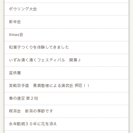
ボウリング大会
新年会
Xmas会
和菓子つくりを体験してきました
いずみ湧く湧くフェスティバル 開幕♪
盆供養
実戦空手道 勇真塾様による演武会 押忍！！
春の遠足 第２班
喫茶会 新茶の季節です
永年勤続３０年に花を添え