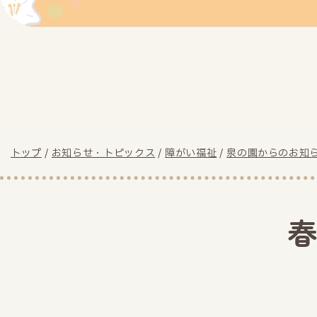
現
トップ
/
お知らせ・トピックス
/
障がい福祉
/
泉の園からのお知
在
の
位
置：