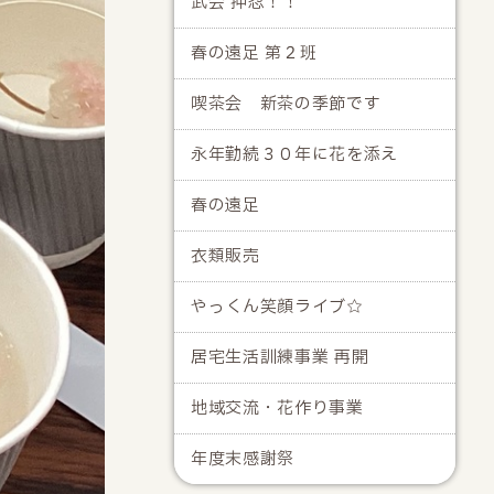
武会 押忍！！
春の遠足 第２班
喫茶会 新茶の季節です
永年勤続３０年に花を添え
春の遠足
衣類販売
やっくん笑顔ライブ☆
居宅生活訓練事業 再開
地域交流・花作り事業
年度末感謝祭