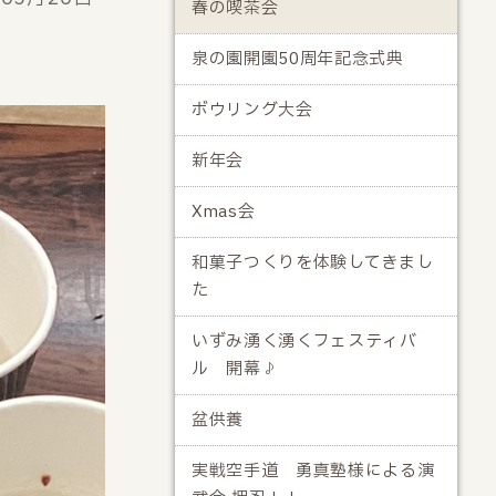
春の喫茶会
泉の園開園50周年記念式典
ボウリング大会
新年会
Xmas会
和菓子つくりを体験してきまし
た
いずみ湧く湧くフェスティバ
ル 開幕♪
盆供養
実戦空手道 勇真塾様による演