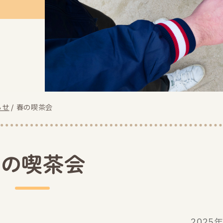
らせ
/
春の喫茶会
春の喫茶会
2025