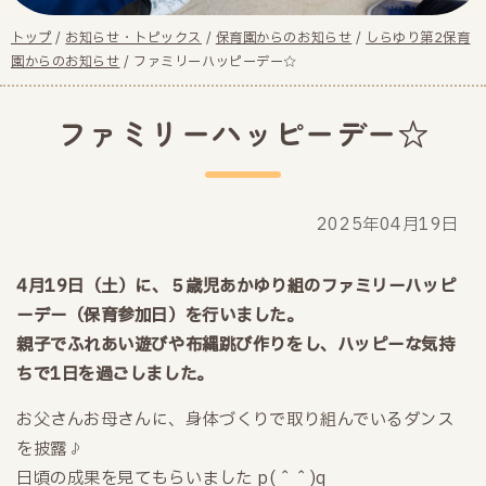
現
トップ
/
お知らせ・トピックス
/
保育園からのお知らせ
/
しらゆり第2保育
在
園からのお知らせ
/
ファミリーハッピーデー☆
の
位
ファミリーハッピーデー☆
置：
2025年04月19日
4月19日（土）に、５歳児あかゆり組のファミリーハッピ
ーデー（保育参加日）を行いました。
親子でふれあい遊びや布縄跳び作りをし、ハッピーな気持
ちで1日を過ごしました。
お父さんお母さんに、身体づくりで取り組んでいるダンス
を披露♪
日頃の成果を見てもらいました p(＾＾)q