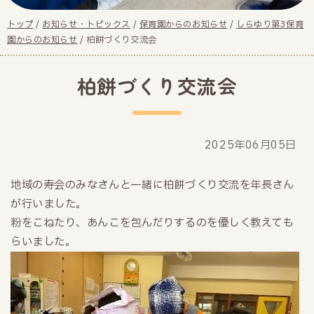
現
トップ
/
お知らせ・トピックス
/
保育園からのお知らせ
/
しらゆり第3保育
在
園からのお知らせ
/
柏餅づくり交流会
の
位
柏餅づくり交流会
置：
2025年06月05日
地域の寿会のみなさんと一緒に柏餅づくり交流を年長さん
が行いました。
粉をこねたり、あんこを包んだりするのを優しく教えても
らいました。