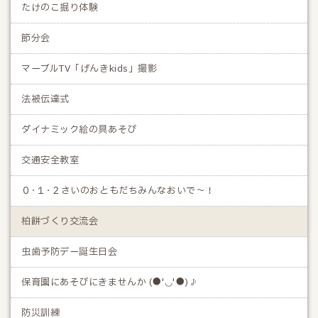
たけのこ掘り体験
節分会
マーブルTV「げんきkids」撮影
法被伝達式
ダイナミック絵の具あそび
交通安全教室
０･１･２さいのおともだちみんなおいで～！
柏餅づくり交流会
虫歯予防デー誕生日会
保育園にあそびにきませんか (●'◡'●)♪
防災訓練