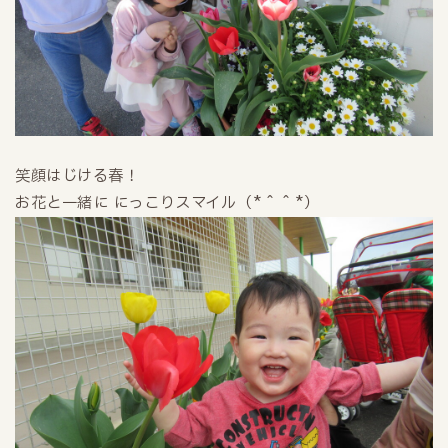
笑顔はじける春！
（*＾＾*）
お花と一緒に にっこりスマイル