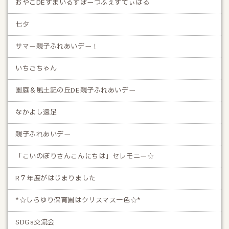
おやこDEすまいるすぽーつふぇすてぃばる
七夕
サマー親子ふれあいデー！
いちごちゃん
園庭＆風土記の丘DE親子ふれあいデー
なかよし遠足
親子ふれあいデー
「こいのぼりさんこんにちは」セレモニー☆
R７年度がはじまりました
*☆しらゆり保育園はクリスマス一色☆*
SDGs交流会