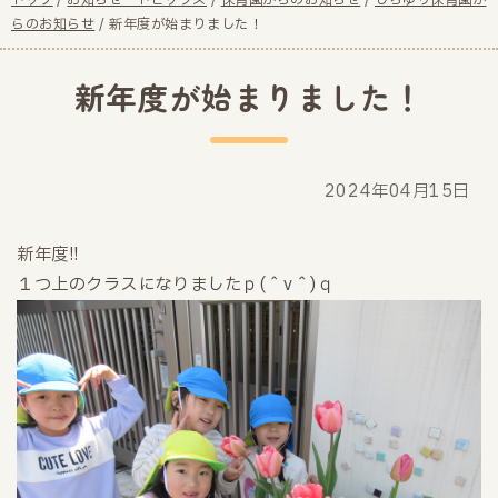
現
トップ
/
お知らせ・トピックス
/
保育園からのお知らせ
/
しらゆり保育園か
在
らのお知らせ
/
新年度が始まりました！
の
位
新年度が始まりました！
置：
2024年04月15日
新年度!!
１つ上のクラスになりましたｐ(＾v＾)ｑ