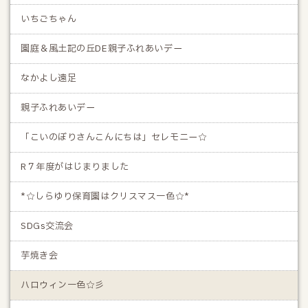
いちごちゃん
園庭＆風土記の丘DE親子ふれあいデー
なかよし遠足
親子ふれあいデー
「こいのぼりさんこんにちは」セレモニー☆
R７年度がはじまりました
*☆しらゆり保育園はクリスマス一色☆*
SDGs交流会
芋焼き会
ハロウィン一色☆彡