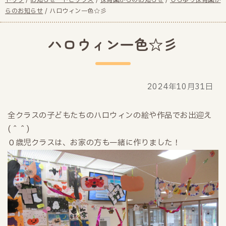
現
トップ
/
お知らせ・トピックス
/
保育園からのお知らせ
/
しらゆり保育園か
在
らのお知らせ
/
ハロウィン一色☆彡
の
位
ハロウィン一色☆彡
置：
2024年10月31日
全クラスの子どもたちのハロウィンの絵や作品でお出迎え
(＾＾)
０歳児クラスは、お家の方も一緒に作りました！