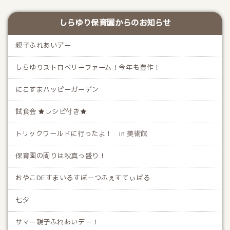
しらゆり保育園からのお知らせ
親子ふれあいデー
しらゆりストロベリーファーム！今年も豊作！
にこすまハッピーガーデン
試食会 ★レシピ付き★
トリックワールドに行ったよ！ in 美術館
保育園の周りは秋真っ盛り！
おやこDEすまいるすぽーつふぇすてぃばる
七夕
サマー親子ふれあいデー！