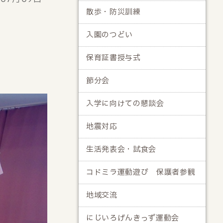
散歩・防災訓練
入園のつどい
保育証書授与式
節分会
入学に向けての懇談会
地震対応
生活発表会・試食会
コドミラ運動遊び 保護者参観
地域交流
にじいろげんきっず運動会