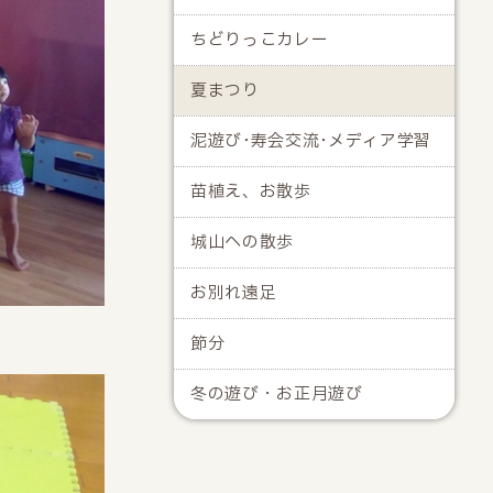
ちどりっこカレー
夏まつり
泥遊び･寿会交流･メディア学習
苗植え、お散歩
城山への散歩
お別れ遠足
節分
冬の遊び・お正月遊び