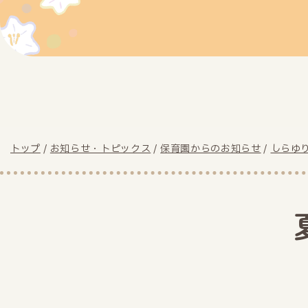
現
トップ
/
お知らせ・トピックス
/
保育園からのお知らせ
/
しらゆ
在
の
位
置：