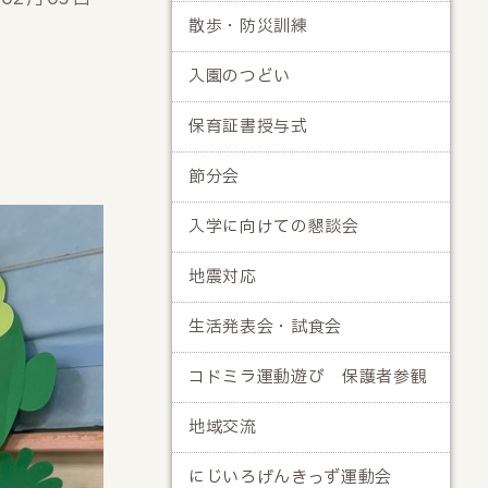
散歩・防災訓練
入園のつどい
保育証書授与式
節分会
入学に向けての懇談会
地震対応
生活発表会・試食会
コドミラ運動遊び 保護者参観
地域交流
にじいろげんきっず運動会