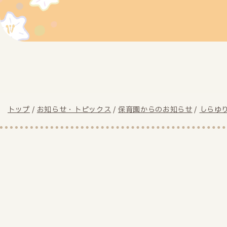
現
トップ
/
お知らせ・トピックス
/
保育園からのお知らせ
/
しらゆ
在
の
位
置：